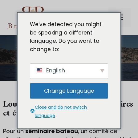
Aller
au
Me
contenu
We've detected you might
be speaking a different
language. Do you want to
Team building et séminaire
change to:
d’entreprise en bateau à
Marseille
English
Change Language
Louer le voilier pour vos séminaires
Close and do not switch
et évènements pro
language
Pour un
séminaire bateau
, un comité de