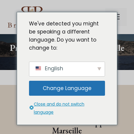
Aller
au
Me
contenu
We've detected you might
be speaking a different
language. Do you want to
Privatiser le voilier à Marseille
change to:
pour vos évènements
English
Change Language
Close and do not switch
language
Louer le voilier avec skipper à
Marseille