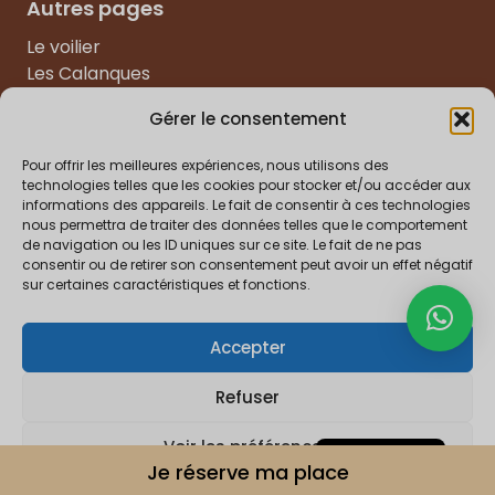
Autres pages
Le voilier
Les Calanques
Galerie
Gérer le consentement
Visiter Marseille
La Ciotat
Pour offrir les meilleures expériences, nous utilisons des
Carry-le-Rouet
technologies telles que les cookies pour stocker et/ou accéder aux
Sausset-les-Pins
informations des appareils. Le fait de consentir à ces technologies
nous permettra de traiter des données telles que le comportement
Six-Fours-les-Plages
de navigation ou les ID uniques sur ce site. Le fait de ne pas
Blog
consentir ou de retirer son consentement peut avoir un effet négatif
sur certaines caractéristiques et fonctions.
Accepter
Politique de confidentialité
Mentions légales
CGV
Refuser
Español
English
© 2026 Bruine Beer tous droits réservés.
Voir les préférences
Je réserve ma place
Français