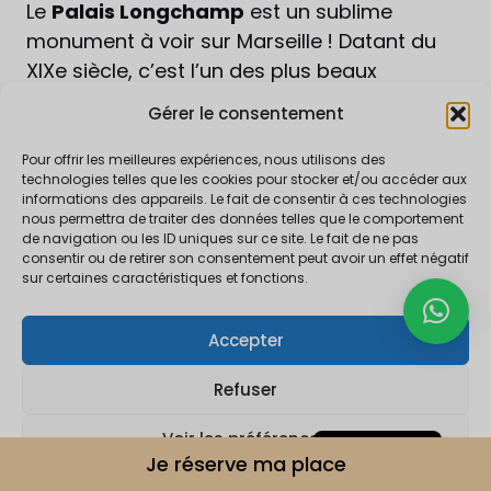
Le
Palais Longchamp
est un sublime
monument à voir sur Marseille ! Datant du
XIXe siècle, c’est l’un des plus beaux
ensembles architecturaux de la ville. Il a été
Gérer le consentement
construit sous Napoléon III pour célébrer
l’arrivée de l’eau de la Durance, qui a sauvé
Pour offrir les meilleures expériences, nous utilisons des
technologies telles que les cookies pour stocker et/ou accéder aux
Marseille du choléra et de la sécheresse.
informations des appareils. Le fait de consentir à ces technologies
nous permettra de traiter des données telles que le comportement
de navigation ou les ID uniques sur ce site. Le fait de ne pas
La fontaine du Palais Longchamp mesure
consentir ou de retirer son consentement peut avoir un effet négatif
10 mètres de haut
! L’eau jaillit en cascades
sur certaines caractéristiques et fonctions.
successives vers de grands bassins. La
figure féminine allégorique symbolise la
Accepter
Durance, entourée de deux autres femmes
Refuser
Español
représentant la fertilité de la terre : le blé (la
moisson) et la vigne (la vendange), sur un
English
Voir les préférences
char tiré par trois taureaux de Camargue. Le
Je réserve ma place
Français
Palais Longchamp est un lieu hautement