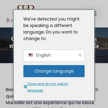
Aller
au
Me
contenu
We've detected you might
be speaking a different
language. Do you want to
Que visiter à Marseille ? Les
change to:
meilleurs endroits à voir de la
cité phocéenne
English
Change Language
Close and do not switch
Bienvenue dans la cité phocéenne ! En tant
language
que chef-lieu de la Provence, visiter
Marseille est une expérience qui ne laisse